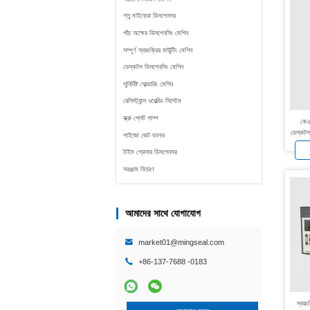
গ্লু মাইক্রো ডিসপেনসর
পাঁচ অক্ষের ডিসপেনসিং মেশিন
সম্পূর্ণ স্বয়ংক্রিয় মাউন্টিং মেশিন
ডেস্কটপ ডিসপেনসিং মেশিন
সুনির্দিষ্ট সোল্ডারিং মেশিন
রেসিস্ট্যান্স ওয়েল্ডিং সিস্টেম
স্ক্রু প্লেট পাম্প
কেএ
ডেস্কটপ
পাইজো জেট ভালভ
টাইম প্রেসার ডিসপেনসর
সরঞ্জাম বিতরণ
আমাদের সাথে যোগাযোগ
market01@mingseal.com
+86-137-7688 -0183
স্বয়