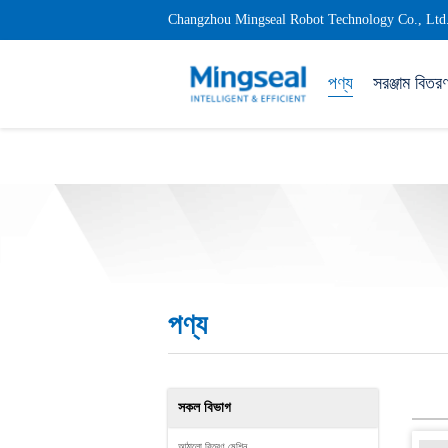
Changzhou Mingseal Robot Technology Co., Ltd
পণ্য
সরঞ্জাম বিতর
পণ্য
সকল বিভাগ
আঠালো বিতরণ মেশিন