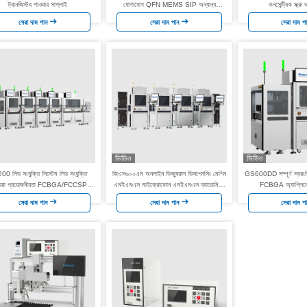
ট্রানজিস্টর পাওয়ার সাপ্লাই
যোগাযোগ QFN MEMS SIP অন্যান্য
কনসেন্ট্রিক স্ক্রু
অটোমোবাইল শিল্প Aiot Filp চিপ পরিদর্শন
সেরা দাম পান
সেরা দাম পান
সেরা দাম প
ভিডিও
ভিডিও
0 লিড সংযুক্তি সিস্টেম লিড সংযুক্তি
জিএস৬০০এম অনলাইন ভিজ্যুয়াল ডিসপেনসিং মেশিন
GS600DD সম্পূর্ণ স্বয়ংক্
্রিয়া প্রয়োজনীয়তা FCBGA/FCCSP.
এমইএমএস মাইক্রোফোন এমইএমএস ব্যারোমিটার
FCBGA অ্যাপ্লিকেশন 
OEM ইন্টিগ্রেটেড সার্কিট সমর্থন
আল্ট্রা-প্রিসিশন ডিসপেনসিং কন্ট্রোলার
ইনক্যাপস
সেরা দাম পান
সেরা দাম পান
সেরা দাম প