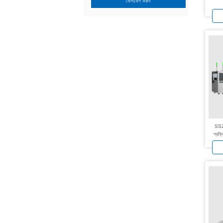
যোগাযোগ করুন
SS20
প্রক