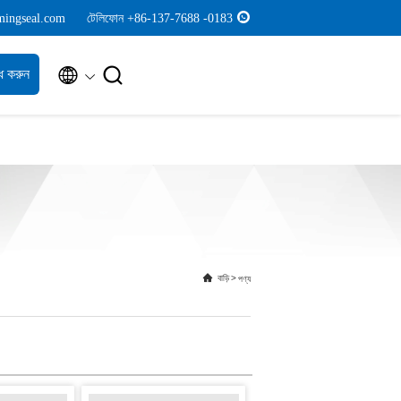
mingseal.com
টেলিফোন +86-137-7688 -0183


ধ করুন
বাড়ি
>
পণ্য