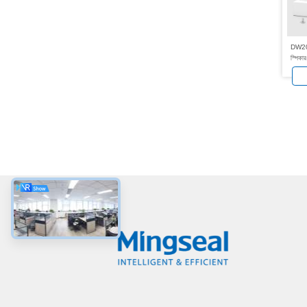
DW200P 
স্পিকা