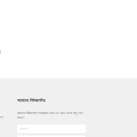
আমাদের নিউজলেটার
আমাদের নিউজলেটারে সাবস্ক্রাইব করুন এবং আরও অনেক কিছু পেতে
দেশ
পারেন।