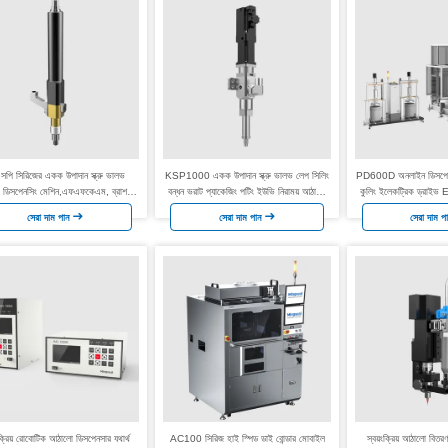
সপি সিরিজের একক উপাদান স্ক্রু ভালভ
KSP1000 একক উপাদান স্ক্রু ভালভ লেপ সিলিং
PD600D অনলাইন ডিসপেনসিং
 ডিসপেনসিং মেশিন,এফএফকেএম, ব্রাশহীন
বন্ধন ভরাট প্যাকেজিং পটিং ইউভি নিরাময় আঠালো
কুলিং ইলেকট্রিক ড্র
ডিসি
তাপীয় জেল
OBC BMS LIDAR গাড়ি
সেরা দাম পান
সেরা দাম পান
সেরা দাম প
ংক্রিয় রোবোটিক আঠালো ডিসপেনসার যথার্থ
AC100 সিরিজ হাই স্পিড ডাই বোন্ডার মোবাইল
স্বয়ংক্রিয় আঠালো বিতরণ