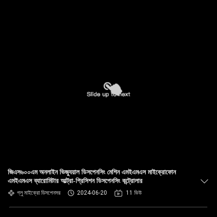
জিএস৬০০এম অনলাইন ভিজ্যুয়াল ডিসপেনসিং মেশিন এমইএমএস মাইক্রোফোন
এমইএমএস ব্যারোমিটার আল্ট্রা-প্রিসিশন ডিসপেনসিং কন্ট্রোলার
গ্লু মাইক্রো ডিসপেনসর
2024-06-20
11 ভিউ