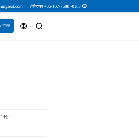
mingseal.com
টেলিফোন +86-137-7688 -0183


ধ করুন
বং বুঝুন।