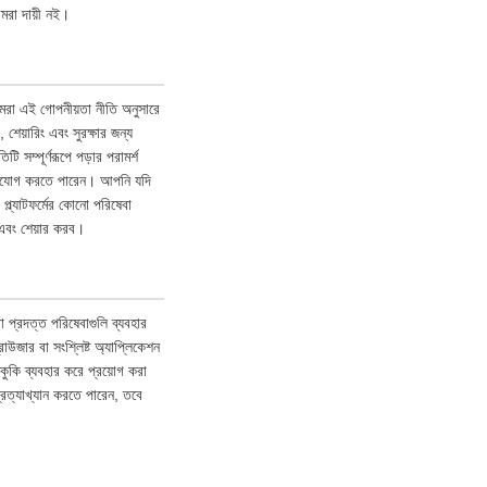
মরা দায়ী নই।
 আমরা এই গোপনীয়তা নীতি অনুসারে
েয়ারিং এবং সুরক্ষার জন্য
সম্পূর্ণরূপে পড়ার পরামর্শ
োগাযোগ করতে পারেন। আপনি যদি
্ল্যাটফর্মের কোনো পরিষেবা
 এবং শেয়ার করব।
া প্রদত্ত পরিষেবাগুলি ব্যবহার
উজার বা সংশ্লিষ্ট অ্যাপ্লিকেশন
 কুকি ব্যবহার করে প্রয়োগ করা
রত্যাখ্যান করতে পারেন, তবে
।