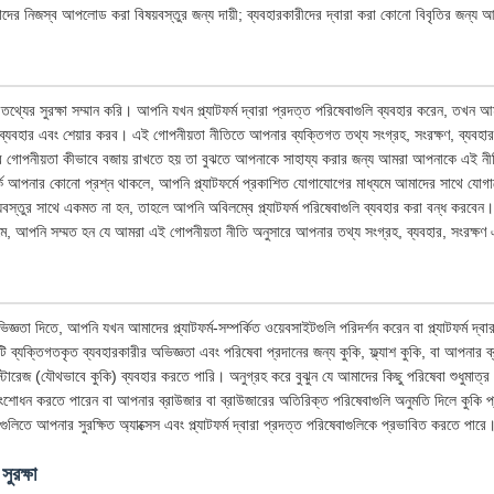
র নিজস্ব আপলোড করা বিষয়বস্তুর জন্য দায়ী; ব্যবহারকারীদের দ্বারা করা কোনো বিবৃতির জন্য আ
তথ্যের সুরক্ষা সম্মান করি। আপনি যখন প্ল্যাটফর্ম দ্বারা প্রদত্ত পরিষেবাগুলি ব্যবহার করেন, তখন
্যবহার এবং শেয়ার করব। এই গোপনীয়তা নীতিতে আপনার ব্যক্তিগত তথ্য সংগ্রহ, সংরক্ষণ, ব্যবহার, শ
গোপনীয়তা কীভাবে বজায় রাখতে হয় তা বুঝতে আপনাকে সাহায্য করার জন্য আমরা আপনাকে এই নীতিটি 
কে আপনার কোনো প্রশ্ন থাকলে, আপনি প্ল্যাটফর্মে প্রকাশিত যোগাযোগের মাধ্যমে আমাদের সাথে য
স্তুর সাথে একমত না হন, তাহলে আপনি অবিলম্বে প্ল্যাটফর্ম পরিষেবাগুলি ব্যবহার করা বন্ধ করবেন। প
ধ্যমে, আপনি সম্মত হন যে আমরা এই গোপনীয়তা নীতি অনুসারে আপনার তথ্য সংগ্রহ, ব্যবহার, সংরক্ষণ
তা দিতে, আপনি যখন আমাদের প্ল্যাটফর্ম-সম্পর্কিত ওয়েবসাইটগুলি পরিদর্শন করেন বা প্ল্যাটফর্ম দ্বার
ক্তিগতকৃত ব্যবহারকারীর অভিজ্ঞতা এবং পরিষেবা প্রদানের জন্য কুকি, ফ্ল্যাশ কুকি, বা আপনার ব্রা
় স্টোরেজ (যৌথভাবে কুকি) ব্যবহার করতে পারি। অনুগ্রহ করে বুঝুন যে আমাদের কিছু পরিষেবা শুধুমাত্র
শোধন করতে পারেন বা আপনার ব্রাউজার বা ব্রাউজারের অতিরিক্ত পরিষেবাগুলি অনুমতি দিলে কুকি প্
াইটগুলিতে আপনার সুরক্ষিত অ্যাক্সেস এবং প্ল্যাটফর্ম দ্বারা প্রদত্ত পরিষেবাগুলিকে প্রভাবিত করতে পারে
ুরক্ষা