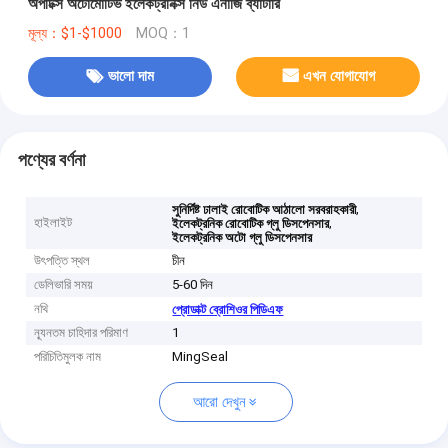
অপটিক্স অটোমোটিভ ইলেকট্রনিক্স নিউ এনার্জি ব্যাটারি
মূল্য：$1-$1000
MOQ：1
ভালো দাম
এখন যোগাযোগ
পণ্যের বর্ণনা
,
সুনির্দিষ্ট ঢালাই রোবোটিক আঠালো সরবরাহকারী
হাইলাইট
,
ইলেকট্রনিক রোবোটিক গ্লু ডিসপেনসার
ইলেকট্রনিক অটো গ্লু ডিসপেনসার
উৎপত্তি স্থল
চীন
ডেলিভারি সময়
5-60 দিন
নথি
প্রোডাক্ট ব্রোশিওর পিডিএফ
ন্যূনতম চাহিদার পরিমাণ
1
পরিচিতিমুলক নাম
MingSeal
আরো দেখুন