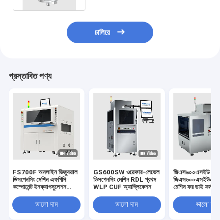
চালিয়ে
প্রস্তাবিত পণ্য
FS700F অনলাইন ভিজ্যুয়াল
GS600SW ওয়েফার-লেভেল
জিএস৬০০এসইউ
ডিসপেনসিং মেশিন এফপিসি
ডিসপেনসিং মেশিন RDL প্রথম
জিএস৬০০এসইউএ ডিস
কম্পোনেন্ট ইনক্যাপসুলেশন
WLP CUF অ্যাপ্লিকেশন
মেশিন ফর ডাই ফর্ম ডি
ফ্লিপ-চিপ এবং বিজিএ আন্ডারফিল
FCBGA FCCSP 
ড্যাম অ্যান্ড ফিল প্রক্রিয়া
প্যাকেজিং CUF অ্যাপ
ভালো দাম
ভালো দাম
ভালো দাম
এসএমটি