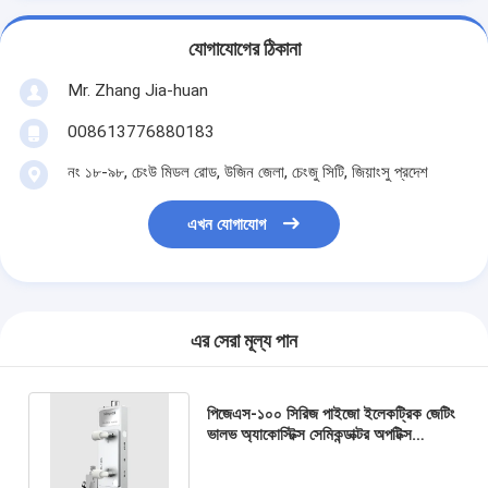
যোগাযোগের ঠিকানা
Mr. Zhang Jia-huan
008613776880183
নং ১৮-৯৮, চেংউ মিডল রোড, উজিন জেলা, চেংজু সিটি, জিয়াংসু প্রদেশ
এখন যোগাযোগ
এর সেরা মূল্য পান
পিজেএস-১০০ সিরিজ পাইজো ইলেকট্রিক জেটিং
ভালভ অ্যাকোস্টিক্স সেমিকন্ডাক্টর অপটিক্স
অটোমোটিভ ইলেকট্রনিক্স নিউ এনার্জি ব্যাটারি