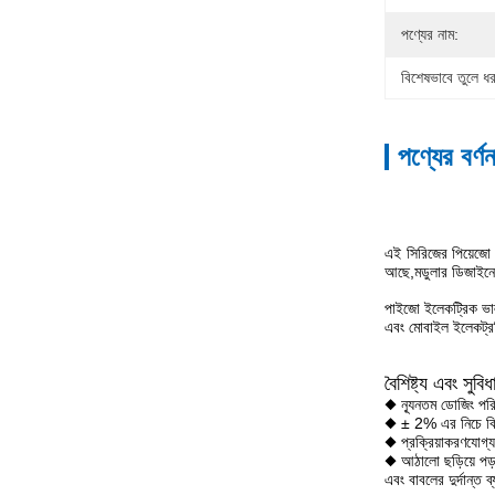
পণ্যের নাম:
বিশেষভাবে তুলে ধর
পণ্যের বর্ণন
এই সিরিজের পিয়েজো ই
আছে,মডুলার ডিজাইনের
পাইজো ইলেকট্রিক ভালভ
এবং মোবাইল ইলেকট্র
বৈশিষ্ট্য এবং সুবিধ
◆ ন্যূনতম ডোজিং পরি
◆ ± 2% এর নিচে বিচ্
◆ প্রক্রিয়াকরণযোগ
◆ আঠালো ছড়িয়ে পড়ার
এবং বাবলের দুর্দান্ত 