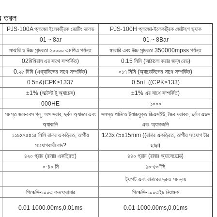
্য তরল
PJS·100A প্লাজো ইলেকট্রিক জোটিং ভালভ
PJS·100H প্লাজো-ইলেকট্রিক জোটহগ ভ্যাক
01 ~ 8ar
01 ~ 8Bar
মাঝারি ও উচ্চ সান্দ্রতা ২০০০০ এমপিএ পর্যন্ত
মাঝারি এবং উচ্চ সান্দ্রতা 350000mpss পর্যন্ত
02মিমিরাল এর সাথে সম্পর্কিত)
0.15 মিমি (আঠালো করার জন্য রেড)
0.২৫ মিমি (এথ্যাসিভের সাথে সম্পর্কিত)
০১৭ মিমি (অ্যাডেসিভের সাথে সম্পর্কিত)
0.5n&(CPK>1337
0.5nL ((CPK>133)
±1% (আল্টস্ট টু অ্যাচেস)
±1% এর সাথে সম্পর্কিত)
000HE
১০০০
সমস্ত জল-বেস গ্লু, অঙ্গ স্রাব, দুর্বল অ্যাডস এবং
সমস্ত পানিতে ট্যাজযুক্ত জিএসইউ, জৈব দ্রাবক, দুর্বল এডস
অ্যাকালি
এবং অ্যাকজলি
১১৯x৭৫x১৫ মিমি রানার একত্রিত, তাপীয়
123x75x15mm ((রানার একত্রিত, তাপীয় সংযোগ টার
সংযোগকারী বাদ?
ছাড়া)
৪২০ গ্রাম (রানার একত্রিত)
৪৪০ গ্রাম (রানার অ্যাসেমোল্ড)
০-৪০ সি
১০-৫০°সি
ট্যাপট এবং রানারের দ্রুত সমন্বয়
পিজেসি-১০০এ কনফ্রোলার
পিজেসি-১০০এইচ নিয়ামক
0.01-1000.00ms,0.01ms
0.01-1000.00ms,0.01ms