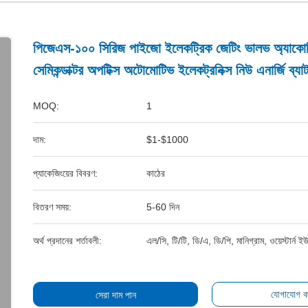
পিজেএস-১০০ সিরিজ পাইজো ইলেকট্রিক জেটিং ভালভ অ্যাকোস্ট
সেমিকন্ডাক্টর অপটিক্স অটোমোটিভ ইলেকট্রনিক্স নিউ এনার্জি ব্যাট
MOQ:
1
দাম:
$1-$1000
প্যাকেজিংয়ের বিবরণ:
কাঠের
বিতরণ সময়:
5-60 দিন
অর্থ প্রদানের শর্তাবলী:
এল/সি, টি/টি, ডি/এ, ডি/পি, মানিগ্রাম, ওয়েস্টার্ন ইউ
যোগাযোগ ক
সেরা দাম পান