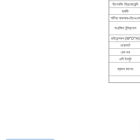
ডিপেনসিং ফ্রিকোয়েন্সি
ড্যাডি
পার্টনর আরআরএইচওএফ
সংরক্ষিত ইন্টারফেস
ডাইমেন্সকন (W*D*H)
ওয়েলহট
রেড ভর
এসি ইনপুট
ম্যালন ফাংশন