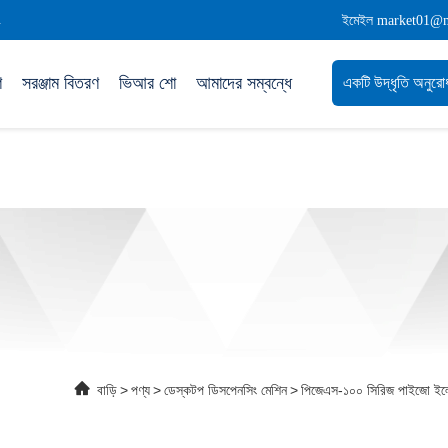
.
ইমেইল market01@
ণ
সরঞ্জাম বিতরণ
ভিআর শো
আমাদের সম্বন্ধে
একটি উদ্ধৃতি অনুরো
বাড়ি
>
পণ্য
>
ডেস্কটপ ডিসপেনসিং মেশিন
>
পিজেএস-১০০ সিরিজ পাইজো ইলেকট্র