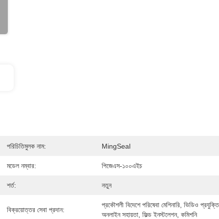
পরিচিতিমুলক নাম:
MingSeal
মডেল নম্বার:
পিজেএস-১০০এইচ
শর্ত:
নতুন
প্রকৌশলী বিদেশে পরিষেবা মেশিনারি, ভিডিও প্রযুক্তি
বিক্রয়োত্তর সেবা প্রদান:
অনলাইন সহায়তা, ফিল্ড ইনস্টলেশন, কমিশনি