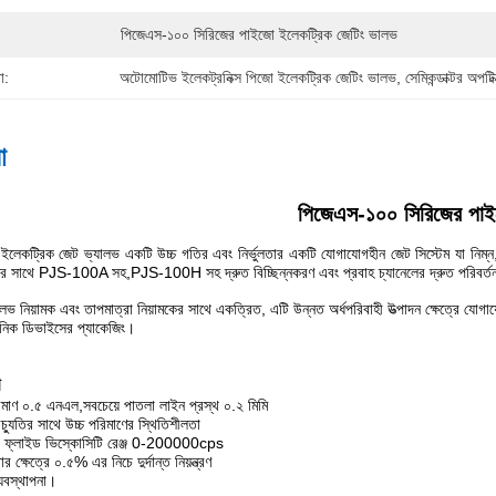
পিজেএস-১০০ সিরিজের পাইজো ইলেকট্রিক জেটিং ভালভ
া:
অটোমোটিভ ইলেকট্রনিক্স পিজো ইলেকট্রিক জেটিং ভালভ
, 
সেমিকন্ডাক্টর অপ
া
পিজেএস-১০০ সিরিজের পাই
লেকট্রিক জেট ভ্যালভ একটি উচ্চ গতির এবং নির্ভুলতার একটি যোগাযোগহীন জেট সিস্টেম যা নিম্ন,মধ্যম
 সাথে PJS-100A সহ,PJS-100H সহ দ্রুত বিচ্ছিন্নকরণ এবং প্রবাহ চ্যানেলের দ্রুত পরিবর্তন ফাং
 নিয়ামক এবং তাপমাত্রা নিয়ামকের সাথে একত্রিত, এটি উন্নত অর্ধপরিবাহী উত্পাদন ক্ষেত্রে যোগাযো
নিক ডিভাইসের প্যাকেজিং।
া
মাণ ০.৫ এনএল,সবচেয়ে পাতলা লাইন প্রস্থ ০.২ মিমি
যুতির সাথে উচ্চ পরিমাণের স্থিতিশীলতা
্য ফ্লাইড ভিস্কোসিটি রেঞ্জ 0-200000cps
 ক্ষেত্রে ০.৫% এর নিচে দুর্দান্ত নিয়ন্ত্রণ
ব্যবস্থাপনা।