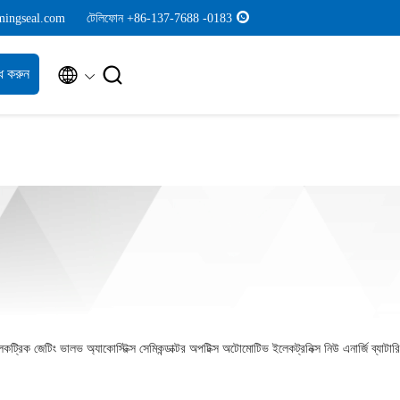
mingseal.com
টেলিফোন +86-137-7688 -0183


ধ করুন
িক জেটিং ভালভ অ্যাকোস্টিক্স সেমিকন্ডাক্টর অপটিক্স অটোমোটিভ ইলেকট্রনিক্স নিউ এনার্জি ব্যাটারি