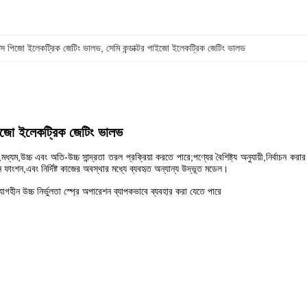
টিক্স পিজো ইলেকট্রিক জেটিং ভালভ
, 
সেমি কন্ডাক্টর পাইজো ইলেকট্রিক জেটিং ভালভ
জো ইলেকট্রিক জেটিং ভালভ
,উচ্চ এবং অতি-উচ্চ সান্দ্রতা তরল প্রক্রিয়া করতে পারে;পণ্যের বৈশিষ্ট্য অনুযায়ী,নির্বাচন করা
শন,এবং নির্দিষ্ট কাজের অবস্থার মধ্যে ব্যবহৃত অন্যান্য উদ্ভূত মডেল।
গহীন উচ্চ নির্ভুলতা স্প্রে অপারেশন ব্যাপকভাবে ব্যবহার করা যেতে পারে