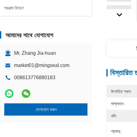
সরঞ্জাম বিতরণ
আমাদের সাথে যোগাযোগ
Mr. Zhang Jia-huan
market01@mingseal.com
বিস্তারিত 
008613776880183
উৎপত্তি স্থল:
সাক্ষ্যদান:
যোগাযোগ করুন
নথি:
প্রকার: