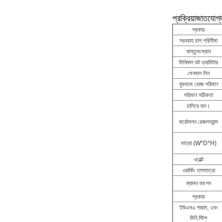
প্রক্রিয়াজাতযোগ
প্রকার
সরবরাহ চাপ পরিসীমা
বাস্তুসংস্থান
মিনিমাল ডট ড্যামিটার
মেনমাল লিন
ন্যূনতম ডোজ পরিমাণ
পরিমাণ সঠিকতা
চালিয়ে যান।
কর্রোসলন রেজলস্যান্স
মাত্রা (W*D*H)
ওয়েল্ট
ওয়ার্কিং তাপমাত্রা
ম্যালন ফাংশন
প্রকার
ইউএসএ পারাম, এবং
মিনি.স্টিপ