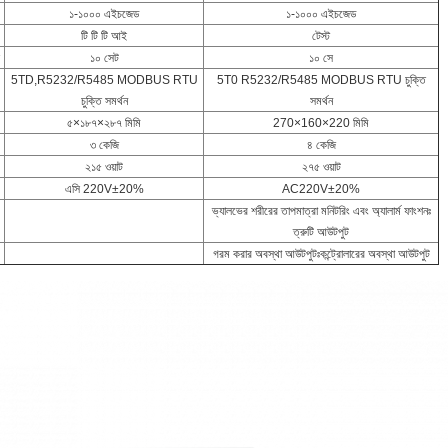
১-১০০০ এইচজেড
১-১০০০ এইচজেড
টি টি টি আই
টেস্ট
১০ সেট
১০ সে
5TD,R5232/R5485 MODBUS RTU
5T0 R5232/R5485 MODBUS RTU চুক্তি
চুক্তি সমর্থন
সমর্থন
৫×১৮৭×২৮৭ মিমি
270×160×220 মিমি
৩ কেজি
৪ কেজি
২১৫ ওয়াট
২৭৫ ওয়াট
এসি 220V±20%
AC220V±20%
ভ্যালভের শরীরের তাপমাত্রা মনিটরিং এবং অ্যালার্ম ফাংশনঃ
ত্রুটি আউটপুট
গরম করার অবস্থা আউটপুটঃকন্ট্রোলারের অবস্থা আউটপুট