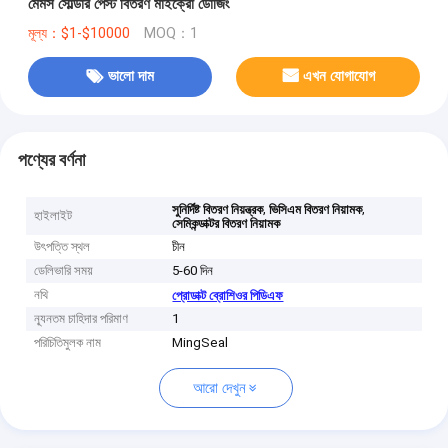
মেমস সোল্ডার পেস্ট বিতরণ মাইক্রো ডোজিং
মূল্য：$1-$10000
MOQ：1
ভালো দাম
এখন যোগাযোগ
পণ্যের বর্ণনা
,
,
সুনির্দিষ্ট বিতরণ নিয়ন্ত্রক
ভিসিএম বিতরণ নিয়ামক
হাইলাইট
সেমিকন্ডাক্টর বিতরণ নিয়ামক
উৎপত্তি স্থল
চীন
ডেলিভারি সময়
5-60 দিন
নথি
প্রোডাক্ট ব্রোশিওর পিডিএফ
ন্যূনতম চাহিদার পরিমাণ
1
পরিচিতিমুলক নাম
MingSeal
আরো দেখুন