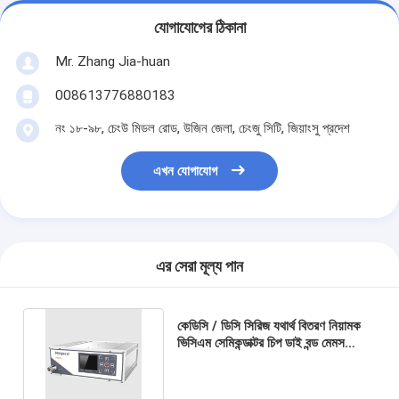
যোগাযোগের ঠিকানা
Mr. Zhang Jia-huan
008613776880183
নং ১৮-৯৮, চেংউ মিডল রোড, উজিন জেলা, চেংজু সিটি, জিয়াংসু প্রদেশ
এখন যোগাযোগ
এর সেরা মূল্য পান
কেডিসি / ডিসি সিরিজ যথার্থ বিতরণ নিয়ামক
ভিসিএম সেমিকন্ডাক্টর চিপ ডাই বন্ড মেমস
সোল্ডার পেস্ট বিতরণ মাইক্রো ডোজিং