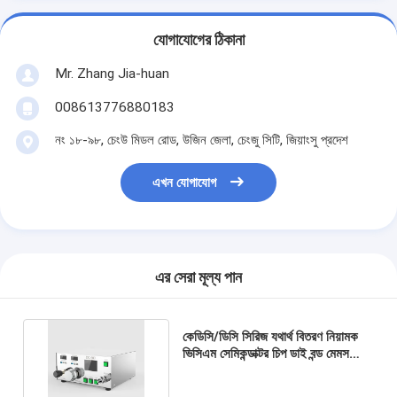
যোগাযোগের ঠিকানা
Mr. Zhang Jia-huan
008613776880183
নং ১৮-৯৮, চেংউ মিডল রোড, উজিন জেলা, চেংজু সিটি, জিয়াংসু প্রদেশ
এখন যোগাযোগ
এর সেরা মূল্য পান
কেডিসি/ডিসি সিরিজ যথার্থ বিতরণ নিয়ামক
ভিসিএম সেমিকন্ডাক্টর চিপ ডাই বন্ড মেমস
সোল্ডার পেস্ট বিতরণ লেন্স শিল্প