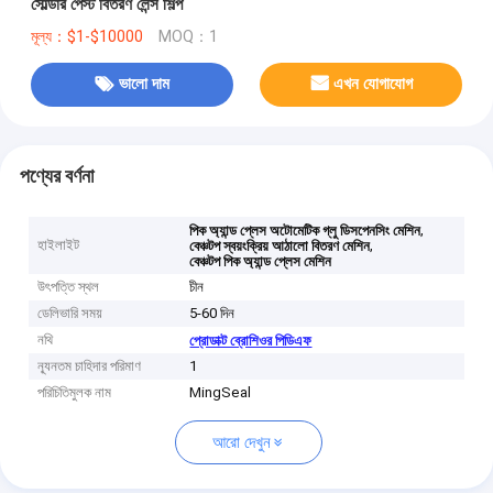
সোল্ডার পেস্ট বিতরণ লেন্স শিল্প
মূল্য：$1-$10000
MOQ：1
ভালো দাম
এখন যোগাযোগ
পণ্যের বর্ণনা
,
পিক অ্যান্ড প্লেস অটোমেটিক গ্লু ডিসপেনসিং মেশিন
হাইলাইট
,
বেঞ্চটপ স্বয়ংক্রিয় আঠালো বিতরণ মেশিন
বেঞ্চটপ পিক অ্যান্ড প্লেস মেশিন
উৎপত্তি স্থল
চীন
ডেলিভারি সময়
5-60 দিন
নথি
প্রোডাক্ট ব্রোশিওর পিডিএফ
ন্যূনতম চাহিদার পরিমাণ
1
পরিচিতিমুলক নাম
MingSeal
আরো দেখুন