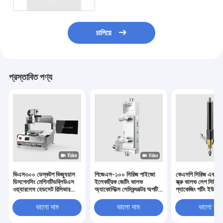
চালিয়ে
প্রস্তাবিত পণ্য
ভিএস৩০০ ডেস্কটপ ভিজ্যুয়াল
পিজেএস-১০০ সিরিজ পাইজো
কেএসপি সিরিজ একক উ
ডিসপেনসিং মেশিনটিডব্লিউএস
ইলেকট্রিক জেটিং ভালভ
স্ক্রু ভালভ লেপ সিলিং বন
ওয়্যারলেস হেডসেট রিসিভার
অ্যাকোস্টিক্স সেমিকন্ডাক্টর অপটিক্স
প্যাকেজিং পটিং ইউভি ন
লিনিয়ার মোটর স্পিকার ফ্ল্যাট
অটোমোটিভ ইলেকট্রনিক্স নিউ
আঠালো তাপীয় জেল
মোটর এলসিএম
এনার্জি ব্যাটারি
ভালো দাম
ভালো দাম
ভালো দাম