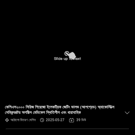
কেপিএস২০০০ সিরিজ পিয়েজো ইলেকট্রিক জেটিং ভালভ (আপগ্রেড) অ্যাকোস্টিক্স
সেমিকন্ডাক্টর অপটিক্স মেডিকেল স্থিতিশীল এবং ধারাবাহিক
আঠালো বিতরণ মেশিন
2025-05-27
39 ভিউ