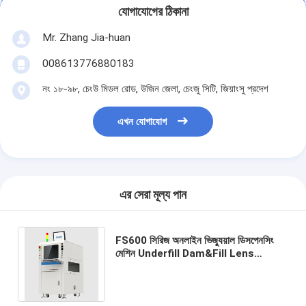
যোগাযোগের ঠিকানা
Mr. Zhang Jia-huan
008613776880183
নং ১৮-৯৮, চেংউ মিডল রোড, উজিন জেলা, চেংজু সিটি, জিয়াংসু প্রদেশ
এখন যোগাযোগ
এর সেরা মূল্য পান
FS600 সিরিজ অনলাইন ভিজ্যুয়াল ডিসপেনসিং
মেশিন Underfill Dam&Fill Lens
Gluing PUR Adhesive Dispensing
for Middle Bezel