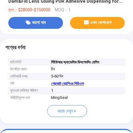
Dam&Fill Lens Gluing PUR Adhesive Dispensing for
Middle Bezel
মূল্য：$28000-$150000
MOQ：1
ভালো দাম
এখন যোগাযোগ
পণ্যের বর্ণনা
হাইলাইট
পিইউআর অ্যাডেসিভ ডিসপেনসিং মেশিন
উৎপত্তি স্থল
চীন
ডেলিভারি সময়
5-60 দিন
নথি
প্রোডাক্ট ব্রোশিওর পিডিএফ
ন্যূনতম চাহিদার পরিমাণ
1
পরিচিতিমুলক নাম
MingSeal
আরো দেখুন