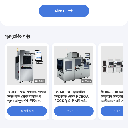
চালিয়ে
প্রস্তাবিত পণ্য
GS600SW ওয়েফার-লেভেল
GS600SU আন্ডারফিল
জিএস৬০০এম অনলাই
ডিসপেনসিং মেশিন আরডিএল
ডিসপেনসিং মেশিন FCBGA,
ভিজ্যুয়াল ডিসপেনসিং 
প্রথম ডাব্লুএলপি সিইউএফ
FCCSP, SIP ডাই ফর্ম
এমইএমএস মাইক্রো
অ্যাপ্লিকেশন ওয়েফার ফর্মের
আন্ডারফিল ডাই ফর্ম আন্ডারফিল
এমইএমএস এক্সিলারেম
আন্ডারফিলের জন্য
এমইএমএস বারোমিটার
ভালো দাম
ভালো দাম
ভালো দাম